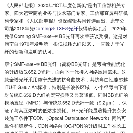
《人民邮电报》2020年“ICT年度创新奖”是由工信部相关专
家、四大运营商的业务与技术部门专家、工信部直属科研机
构专家和 《人民邮电报》资深编辑共同评选而出。康宁公
司继2018年凭
Corning® TXF®光纤
获得该奖项后，2020年
凭借Corning SMF-28e+® BB光纤再次荣获该奖项。这是对
康宁自1970年发明第一根低损耗光纤以来，一直致力于光
纤的创新和发明的认可。
康宁SMF-28e+® BB光纤（简称BB光纤）是弯曲性能优化
的升级版G.652.D光纤，面向下一代接入网络应用需求。这
款全谱光纤采用康宁先进的抗弯曲技术，其抗弯曲性能超越
ITU-T G.657.A1标准，特别是长波长区域，小半径弯曲下相
对传统G.652.D光纤的宏弯损耗又显著降低。同时BB光纤的
模场直径（MFD）与传统G.652.D光纤一致（9.2μm），保
证了与其互熔时的低熔接损耗。 BB光纤能显著提升复杂安
装施工条件下ODN（Optical Distribution Network）网络可
靠性和稳定性，ODN网络向10G-PON的升级时工作在长工