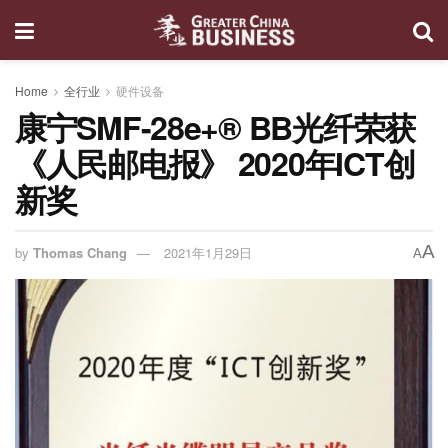
Home
全行业
硬件设备
康宁SMF-28e+® BB光纤荣获
《人民邮电报》 2020年ICT创
新奖
A
by
Thomas Chang
2021年1月29日
A