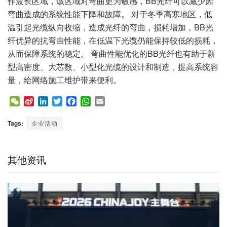
作波长区域，该区域对弯曲更为敏感，BB光纤可以减少因
弯曲造成的系统性能下降和故障。 对于冬季高寒地区，低
温引起光缆纵向收缩，造成光纤的弯曲，损耗增加，BB光
纤优异的抗弯曲性能，在低温下光缆仍能保持较低的损耗，
从而保障系统的稳定。 弯曲性能优化的BB光纤也有助于新
型高密度、大芯数、小型化光缆的设计和制造，提高系统容
量，给网络施工维护带来便利。
W
S
L
T
F
W
E
e
i
i
w
a
h
m
C
n
n
i
c
a
a
Tags:
企业活动
h
a
k
t
e
t
i
a
W
e
t
b
s
l
t
e
d
e
o
A
其他资讯
i
I
r
o
p
b
n
k
p
o