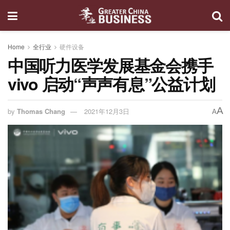
Home
全行业
硬件设备
中国听力医学发展基金会携手
vivo 启动“声声有息”公益计划
A
by
Thomas Chang
2021年12月3日
A