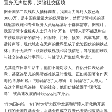
置身无声世界，深陷社交困境
据全国第二次残疾人抽样调查，我国听力障碍人数已近
3000万，是中国数量最大的残障群体，然而听障相关的基
础配套设施和专业服务人员远远落后于群体需求。据统计，
我国听障专业服务人士只有约1万名，听障人群不能及时自
主获取非言语的信号，如闹钟、门铃、预警、汽车鸣笛、电
话铃声等，现代城市在无声的世界里成了危险四伏的钢铁丛
林；由于无法在互联网获取视频和音频信息，导致他们难以
与社交热点或时事同步，与健听人产生信息“时差”。
尤其是在日常生活中，他们不能对亲人、伴侣开口表达爱
意，甚至连婴儿的哭啼都难以及时发现。正如美国著名作家
海伦·凯勒所说：“视障隔绝了人与物，听障隔绝了人与人。”
在这个用信息连接一切的社会，他们仿佛被困于“现代孤
岛”，被高速发展的环境远远甩在身后。
“作为国内唯一专门针对听力医学发展和听障人群救助开展
工作的全国性基金会，听基会自成立以来已资助和救助听障