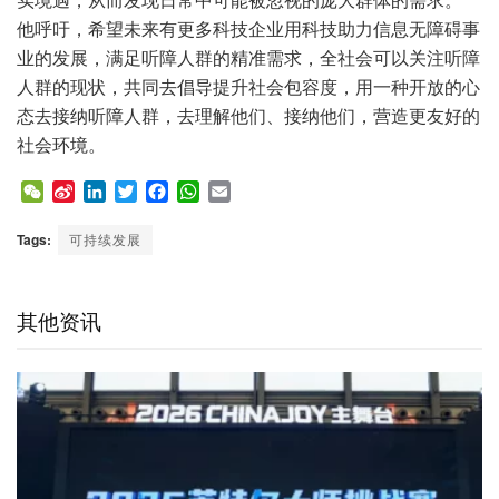
他呼吁，希望未来有更多科技企业用科技助力信息无障碍事
业的发展，满足听障人群的精准需求，全社会可以关注听障
人群的现状，共同去倡导提升社会包容度，用一种开放的心
态去接纳听障人群，去理解他们、接纳他们，营造更友好的
社会环境。
W
S
L
T
F
W
E
e
i
i
w
a
h
m
C
n
n
i
c
a
a
Tags:
可持续发展
h
a
k
t
e
t
i
a
W
e
t
b
s
l
t
e
d
e
o
A
其他资讯
i
I
r
o
p
b
n
k
p
o