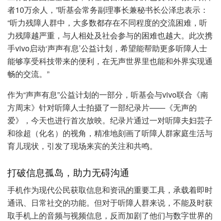
者10万余人，”听基会常务副理事长兼秘书长公泽忠表示：
“听力残障人群中，大多数都存在不同程度的交流困难，听
力残障越严重，与人相处及社会参与的困难也越大。此次携
手vivo启动‘声声有息’公益计划，希望能帮助更多听障人士
能够享受科技带来的便利，在无声世界里也能和外界实现通
畅的交流。”
作为“声声有息”公益计划的一部分，听基会与vivo联合《南
方周末》针对听障人士拍摄了一部纪录片——《无声的
爱》，今天也进行首次放映。纪录片通过一对听障夫妇芸子
和徐超（化名）的视角，精准地刻画了听障人群家庭生活与
育儿现状，引发了现场来宾的关注和共鸣。
打破信息孤岛，助力无碍沟通
手机作为现代公民获取信息和资讯的重要工具，承载着即时
通讯、日常社交的功能。但对于听障人群来说，不能及时获
取手机上的音频与视频信息，反而加剧了他们与数字世界的