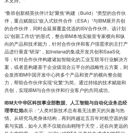
术支持。”
“鲁班创新精英伙伴计划”聚焦”构建（Build）”类型的合作伙
伴，重点赋能以”嵌入式软件合作（ESA）”与IBM展开共创
的合作伙伴，同时会延展覆盖优选的ISV合作伙伴。该计划
以”创新工作坊”的形式，整合IBM本地实验室专家横向和纵
向的产品和技术能力，针对合作伙伴和客户强需求的主打产
品进行垂直”研深”，如Instana的集成开发共创和SaaS化
等；针对合作伙伴构建诸如智能化的工业互联等行业解决方
案，或者是构建基于企业级混合云平台的战略性云方案，则
会发挥IBM中国开发中心跨多个产品和资产的横向整合能
力，帮助合作伙伴实现”化繁”为简。通过持续的技术赋能和
共创，实现IBM与合作伙伴和行业客户的共同成功。
IBM
大中华区科技事业部数据、人工智能与自动化业务总经
理李红焰
表示：”人类对新技术总有着无法磨灭的兴趣与热
情。从研究鸟类身体结构，再到跨越近五百年对航空器的探
索与实践，如今人类不仅能自由翱翔于天空，还在向更远的