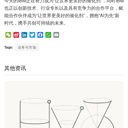
今天的IBM正在努力成为”让世界更美好的催化剂”，同时IBM
也正以创新技术、行业专长以及具有竞争力的合作平台，赋
能合作伙伴成为”让世界更美好的催化剂”，拥抱”AI为先”新
时代，携手共创可持续的未来。
W
S
L
T
F
W
E
e
i
i
w
a
h
m
C
n
n
i
c
a
a
Tags:
业务与市场
h
a
k
t
e
t
i
a
W
e
t
b
s
l
t
e
d
e
o
A
其他资讯
i
I
r
o
p
b
n
k
p
o