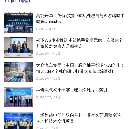
<简体>
<繁體>
高能开局！英特尔携台式机处理器与AI游戏助手
助阵ChinaJoy
2026年8月1日
松下WS事业推进本部携手零度元启、安馨康养
共筑长寿健康人居新生态
2026年7月10日
大众汽车集团（中国）联合地平线深化AI合作：
加速L3/L4全栈自研，打造大众智驾新标杆
2026年7月23日
林肯电气携手世赛，赋能全球技能英才
2026年7月28日
一场跨越中印的双向奔赴｜复星医药启动全球
人才和技术交流项目
2026年7月8日