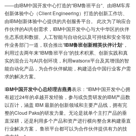
——由IBM中国开发中心打造的”IBM鲁班平台”、由IBM车库
创新体验中心（Client Engineering）打造的创新工作坊、
由IBM创新体验中心提供的共创服务平台。 此次为了响应合
作伙伴的AI共创需求，IBM中国开发中心与大中华区的伙伴
生态系统和数据、人工智能与自动化以及可持续和安全等软
件业务部门一道，联合推出”
IBM鲁班创新精英伙伴计划
“，
利用过去两年来”IBM鲁班平台”的技术积累、创新实践和真
实的混合云与AI共创环境，利用watsonx平台及其增强的智
能自动化产品，为合作伙伴赋能，构建适合中国行业客户需
求的解决方案。
I
BM
中国开发中心总经理吉燕勇
表示：”IBM中国开发中心拥
有超过24年的卓越开发经验，参与或负责研发的IBM产品数
以百计，涵盖 IBM 最新的创新领域和主要产品线，拥有完
整的Cloud Paks的研发力量。无论是就单个主打产品的垂
直深耕，还是利用多个产品和资产进行横向整合来构建垂直
行业解决方案， 鲁班平台都可以为合作伙伴提供有力的技