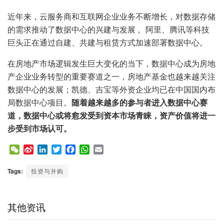
近年来，云服务商和互联网企业业务不断增长，对数据存储
的需求推动了数据中心的兴建与发展 。阿里、腾讯等科技
巨头正在通过自建、共建与租赁方式加速部署数据中心。
在房地产市场逻辑发生巨大变化的当下，数据中心成为房地
产企业业务转型的重要赛道之一，房地产基金也越来越关注
数据中心的发展；凯德、吉宝等外资企业均已在中国国内布
局数据中心项目。
随着越来越多的参与者进入数据中心赛
道，数据中心或将愈发受到资本市场青睐，资产价值将进一
步受到市场认可。
W
S
L
T
F
W
E
e
i
i
w
a
h
m
C
n
n
i
c
a
a
Tags:
投资与并购
h
a
k
t
e
t
i
a
W
e
t
b
s
l
t
e
d
e
o
A
其他资讯
i
I
r
o
p
b
n
k
p