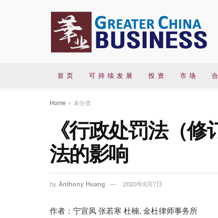
首 页
可 持 续 发 展
投 资
市 场
合
Home
未分类
《行政处罚法（修
法的影响
by
Anthony Huang
2020年8月7日
作者：宁宣凤 张若寒 杜楠, 金杜律师事务所​​