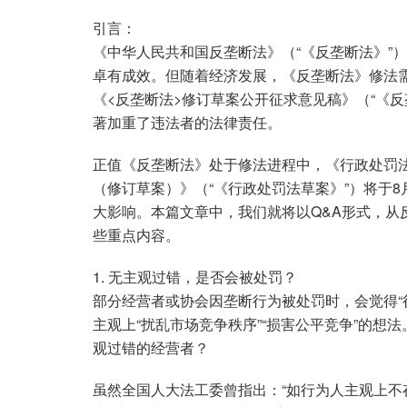
引言：
《中华人民共和国反垄断法》（“《反垄断法》”）
卓有成效。但随着经济发展，《反垄断法》修法需
《<反垄断法>修订草案公开征求意见稿》（“《
著加重了违法者的法律责任。
正值《反垄断法》处于修法进程中，《行政处罚
（修订草案）》（“《行政处罚法草案》”）将于
大影响。本篇文章中，我们就将以Q&A形式，从
些重点内容。
1. 无主观过错，是否会被处罚？
部分经营者或协会因垄断行为被处罚时，会觉得“
主观上“扰乱市场竞争秩序”“损害公平竞争”的
观过错的经营者？
虽然全国人大法工委曾指出：“如行为人主观上