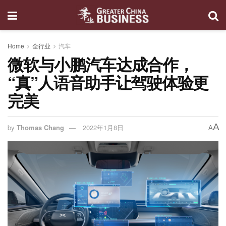
Home
全行业
汽车
微软与小鹏汽车达成合作，
“真”人语音助手让驾驶体验更
完美
A
by
Thomas Chang
2022年1月8日
A