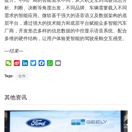
析、判断、决断等角度出发，不同品牌、车辆需要载入不同
需求的智能应用。微软基于强大的语音语义及数据架构的底
层平台，通过强大的技术能力和底层平台赋能众多智能汽车
厂商，开发形态多样的信息数据的中控显示语音系统、配合
多维的硬件结构，让用户体验更智能的驾驶座舱交互感受。
—
结束
—
W
S
L
T
F
W
E
e
i
i
w
a
h
m
C
n
n
i
c
a
a
Tags:
合作
h
a
k
t
e
t
i
a
W
e
t
b
s
l
t
e
d
e
o
A
其他资讯
i
I
r
o
p
b
n
k
p
o