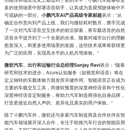
多的使用场景中部署语音助手，让其成为直观驾驶体验中不
可或缺的一部分。
小鹏汽车
AI
产品高级专家郝超
表示：“从
确定合作意向到产品上线，我们与微软耗时数月，携手完成
了一次对汽车语音交互技术的前沿探索，将车载语音的自然
语音水平提升到了一个全新的水准。随着对城市出行的理解
愈发深入，和更多使用场景的发掘，这些技术成果将获得更
为广泛的应用，实现高水平的人机共驾体验。”
微软汽车、出行和运输行业总经理
Sanjay Ravi
表示：“随着
研究和技术的进步，Azure认知服务（如视觉和语音）将在
定义独特的车载体验方面发挥关键作用。智能语音正在成为
主要的车载交互工具，而微软预置的深度神经语音和个性化
深度神经语音定制服务，将助力汽车制造商强化自身品牌，
打造更接近自然人声的、差异化且真实的用户体验。”
除了小鹏汽车外，微软还与多家汽车制造商及合作伙伴在智
能汽车领域展开深入合作，专注于助推汽车行业的智能应用
提升。不同厂商的智能需求不同，从人机交互到驾驶信息分