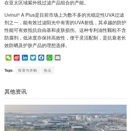
在亚太区域紫外线过滤产品组合的产能。
Uvinul
A Plus是目前市场上为数不多的光稳定性UVA过滤
®
剂之一，能有效过滤阳光中有害的UVA射线，其卓越的防护
性能可有效抵抗自由基和皮肤损伤。这种专利油性颗粒不含
防腐剂，低浓度亦保持高效性，便于灵活配制，是抗衰老长
效防晒及护肤产品的理想选择。
W
S
L
T
F
W
E
e
i
i
w
a
h
m
C
n
n
i
c
a
a
Tags:
投资与并购
热点
h
a
k
t
e
t
i
a
W
e
t
b
s
l
t
e
d
e
o
A
其他资讯
i
I
r
o
p
b
n
k
p
o